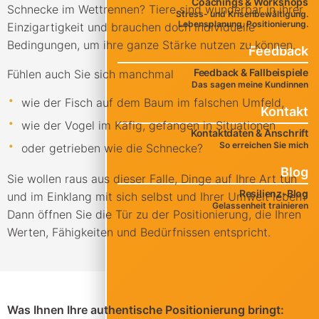
Coachings & Workshops
Schnecke im Wettrennen? Tiere sind wunderbar in ihrer
Stress- und Krisenbewältigung.
Lebensplanung. Positionierung.
Einzigartigkeit und brauchen doch individuelle
Bedingungen, um ihre ganze Stärke nutzen zu können.
Feedback
Feedback & Fallbeispiele
Fühlen auch Sie sich manchmal
Das sagen meine Kundinnen
wie der Fisch auf dem Baum im falschen Umfeld,
Kontakt
wie der Vogel im Käfig, gefangen in Situationen
Kontaktdaten & Anschrift
So erreichen Sie mich
oder getrieben wie die Schnecke?
Blog
Sie wollen raus aus dieser Falle, Dinge auf Ihre Art tun
Resilienz-Blog
und im Einklang mit sich selbst und Ihrer Umwelt leben?
Gelassenheit trainieren
Dann öffnen Sie die Tür zu der Positionierung, die Ihren
Werten, Fähigkeiten und Bedürfnissen entspricht.
Was Ihnen Ihre authentische Positionierung bringt: